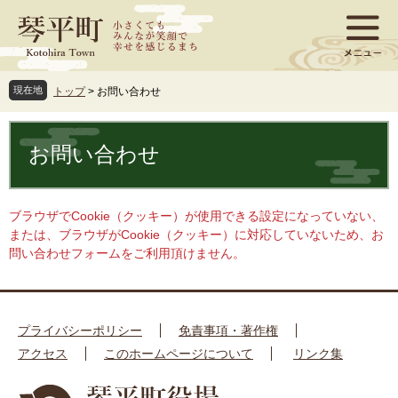
ペ
メ
ー
ニ
ジ
ュ
の
ー
先
を
現在地
トップ
>
お問い合わせ
頭
飛
で
ば
本
す
し
文
お問い合わせ
。
て
本
文
へ
ブラウザでCookie（クッキー）が使用できる設定になっていない、
または、ブラウザがCookie（クッキー）に対応していないため、お
問い合わせフォームをご利用頂けません。
プライバシーポリシー
免責事項・著作権
アクセス
このホームページについて
リンク集