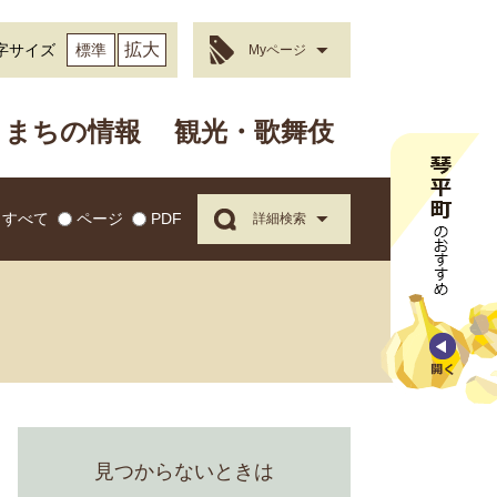
拡大
字サイズ
標準
Myページ
まちの情報
観光・歌舞伎
すべて
ページ
PDF
詳細検索
見つからないときは