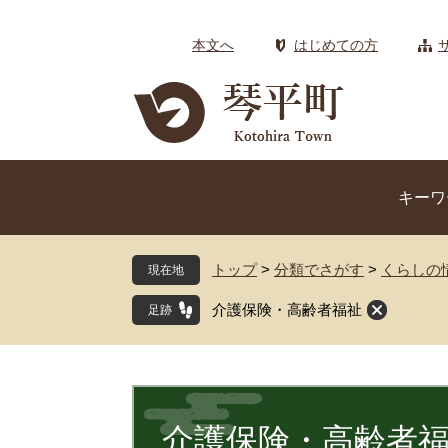
ペ
メ
ー
ニ
本文へ
はじめての方
ジ
ュ
の
ー
先
を
頭
飛
で
ば
す
し
キーワ
。
て
本
文
トップ
>
分類でさがす
>
くらしの
現在地
へ
介護保険・高齢者福祉
本
文
介護保険・高齢者