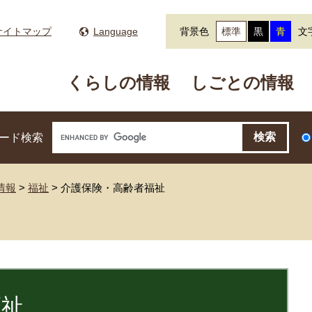
サイトマップ
Language
背景色
標準
黒
青
文
くらしの情報
しごとの情報
ード検索
情報
>
福祉
>
介護保険・高齢者福祉
福祉