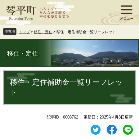
ペ
メ
ー
ニ
ジ
ュ
の
ー
先
を
現在地
トップ
>
移住・定住
>
移住・定住補助金一覧リーフレット
頭
飛
で
ば
す
し
移住・定住
。
て
本
文
本
へ
文
移住・定住補助金一覧リーフレッ
ト
記事ID：0008762
更新日：2025年4月8日更新