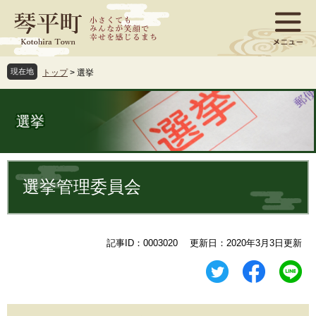
ペ
メ
ー
ニ
ジ
ュ
の
ー
先
を
現在地
トップ
>
選挙
頭
飛
で
ば
す
し
選挙
。
て
本
文
本
へ
文
選挙管理委員会
記事ID：0003020
更新日：2020年3月3日更新