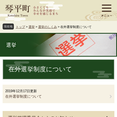
ペ
メ
ー
ニ
ジ
ュ
の
ー
先
を
現在地
トップ
>
選挙
>
選挙のしくみ
>
在外選挙制度について
頭
飛
で
ば
す
し
選挙
。
て
本
文
本
へ
文
在外選挙制度について
2019年12月17日更新
在外選挙制度について