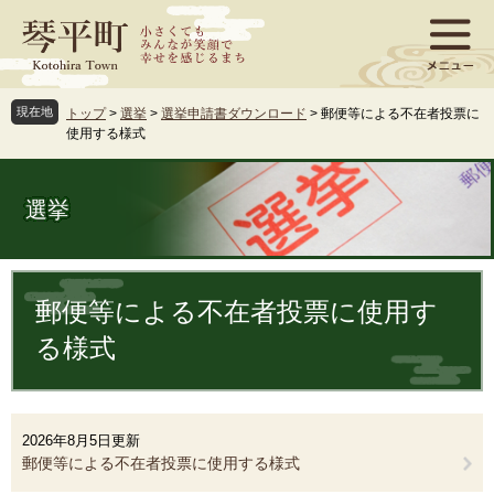
ペ
メ
ー
ニ
ジ
ュ
の
ー
先
を
現在地
トップ
>
選挙
>
選挙申請書ダウンロード
>
郵便等による不在者投票に
頭
飛
使用する様式
で
ば
す
し
。
て
選挙
本
文
へ
本
文
郵便等による不在者投票に使用す
る様式
2026年8月5日更新
郵便等による不在者投票に使用する様式