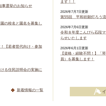
ます！！
県知事選挙のお知らせ
2026年7月7日更新
第55回 平和祈願灯ろう
も園の校名と園名を募集し
2026年7月6日更新
令和８年度こんぴら石段マ
らせいたします
す！【若者世代向け・参加
2026年6月1日更新
【資格・経験不問！】「琴
員）を募集します！
おける住民説明会の実施に
新着情報の一覧