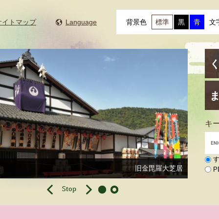
サイトマップ
Language
背景色
標準
黒
青
文
キ
旧金毘羅大芝居
P