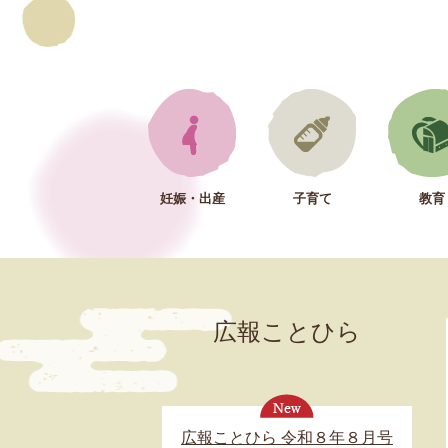
妊娠・出産
子育て
教育
広報ことひら
広報ことひら 令和８年８月号