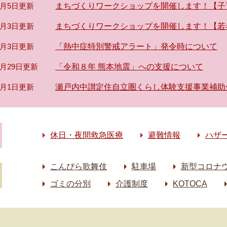
8月5日更新
まちづくりワークショップを開催します！【子
8月3日更新
まちづくりワークショップを開催します！【若
8月3日更新
「熱中症特別警戒アラート」発令時について
7月29日更新
「令和８年 熊本地震」への支援について
4月1日更新
瀬戸内中讃定住自立圏くらし体験支援事業補助
休日・夜間救急医療
避難情報
ハザ
こんぴら歌舞伎
駐車場
新型コロナ
ゴミの分別
介護制度
KOTOCA