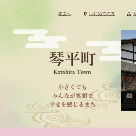
ペ
メ
ー
ニ
本文へ
はじめての方
ジ
ュ
の
ー
先
を
頭
飛
で
ば
す
し
。
て
本
文
へ
琴平町電子地域通貨KOTOCA
本