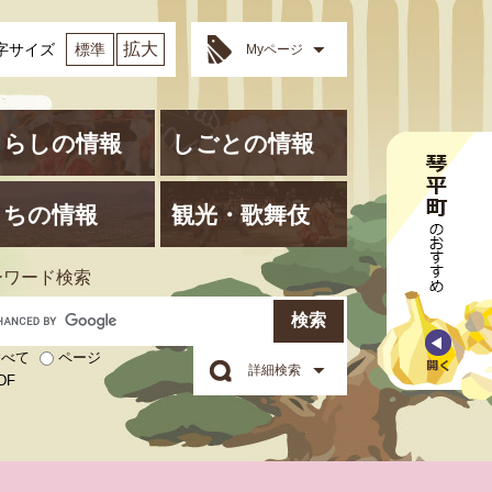
拡大
字サイズ
標準
Myページ
くらしの情報
しごとの情報
まちの情報
観光・歌舞伎
ーワード検索
すべて
ページ
詳細検索
琴平町電子地域通貨KOTOCA
DF