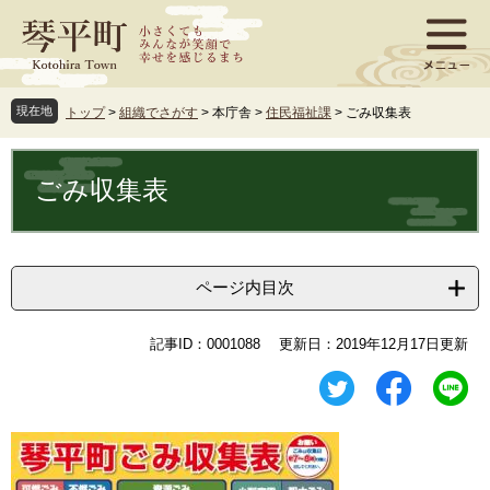
ペ
メ
ー
ニ
ジ
ュ
の
ー
先
を
現在地
トップ
>
組織でさがす
>
本庁舎
>
住民福祉課
>
ごみ収集表
頭
飛
で
ば
本
す
し
文
ごみ収集表
。
て
本
文
へ
ページ内目次
記事ID：0001088
更新日：2019年12月17日更新