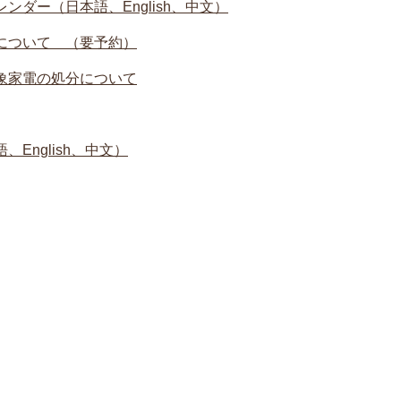
ンダー（日本語、English、中文）
について （要予約）
象家電の処分について
English、中文）