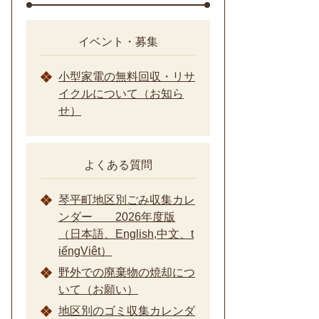
イベント・募集
小型家電の無料回収・リサ
イクルについて（お知ら
せ）
よくある質問
琴平町地区別ごみ収集カレ
ンダー 2026年度版
（日本語、English,中文、t
iếngViêt）
野外での廃棄物の焼却につ
いて（お願い）
地区別のゴミ収集カレンダ