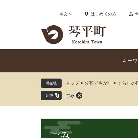
ペ
メ
ー
ニ
本文へ
はじめての方
ジ
ュ
の
ー
先
を
頭
飛
で
ば
す
し
キーワ
。
て
本
文
トップ
>
分類でさがす
>
くらしの
現在地
へ
ごみ
本
文
ごみ