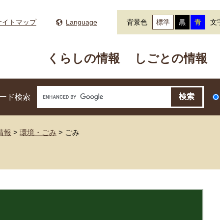
サイトマップ
Language
背景色
標準
黒
青
文
くらしの情報
しごとの情報
ード検索
情報
>
環境・ごみ
>
ごみ