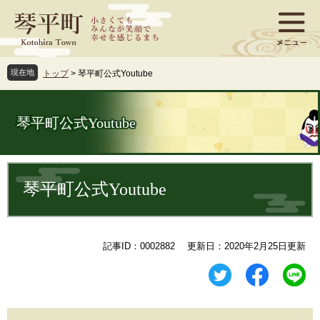
ペ
メ
ー
ニ
ジ
ュ
の
ー
先
を
現在地
トップ
>
琴平町公式Youtube
頭
飛
で
ば
す
し
琴平町公式Youtube
。
て
本
文
本
へ
文
琴平町公式Youtube
記事ID：0002882
更新日：2020年2月25日更新