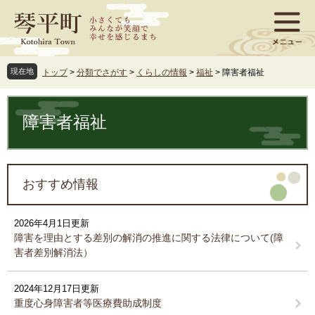
ペ
メ
ー
ニ
ジ
ュ
の
ー
先
を
現在地
トップ
>
分類でさがす
>
くらしの情報
>
福祉
>
障害者福祉
頭
飛
で
ば
本
す
し
文
障害者福祉
。
て
本
文
へ
おすすめ情報
2026年4月1日更新
障害を理由とする差別の解消の推進に関する法律について(障
害者差別解消法）
2024年12月17日更新
重度心身障害者等医療費助成制度