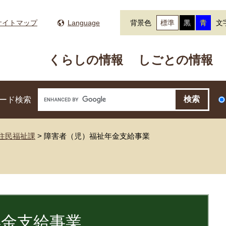
サイトマップ
Language
背景色
標準
黒
青
文
くらしの情報
しごとの情報
ード検索
住民福祉課
>
障害者（児）福祉年金支給事業
年金支給事業