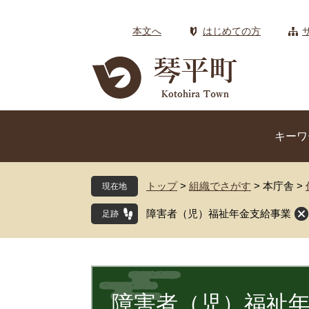
ペ
メ
ー
ニ
本文へ
はじめての方
ジ
ュ
の
ー
先
を
頭
飛
で
ば
す
し
キーワ
。
て
本
文
トップ
>
組織でさがす
>
本庁舎
>
現在地
へ
障害者（児）福祉年金支給事業
本
文
障害者（児）福祉