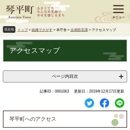
ペ
メ
ー
ニ
ジ
ュ
の
ー
先
を
現在地
トップ
>
組織でさがす
>
本庁舎
>
企画防災課
>
アクセスマップ
頭
飛
で
ば
本
す
し
文
アクセスマップ
。
て
本
文
へ
ページ内目次
記事ID：0001063
更新日：2019年12月17日更新
琴平町へのアクセス