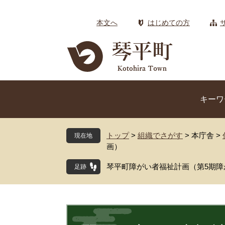
ペ
メ
ー
ニ
本文へ
はじめての方
ジ
ュ
の
ー
先
を
頭
飛
で
ば
す
し
キーワ
。
て
本
文
トップ
>
組織でさがす
>
本庁舎
>
現在地
へ
画）
琴平町障がい者福祉計画（第5期障
本
文