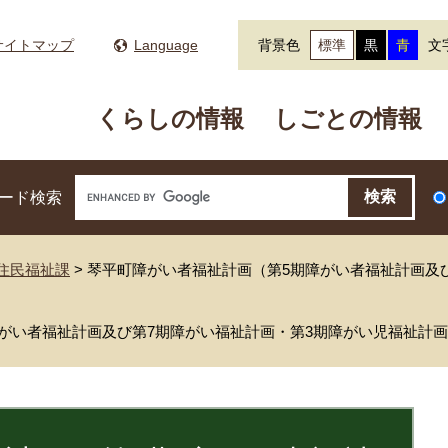
サイトマップ
Language
背景色
標準
黒
青
文
くらしの情報
しごとの情報
ード検索
住民福祉課
>
琴平町障がい者福祉計画（第5期障がい者福祉計画及
がい者福祉計画及び第7期障がい福祉計画・第3期障がい児福祉計