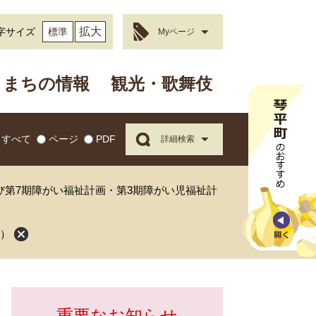
拡大
字サイズ
標準
Myページ
まちの情報
観光・歌舞伎
すべて
ページ
PDF
詳細検索
び第7期障がい福祉計画・第3期障がい児福祉計
画）