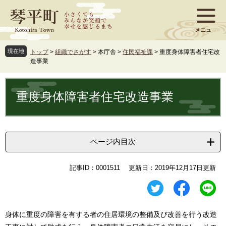
ペ
メ
ー
ニ
ジ
ュ
の
ー
先
を
現在地
トップ
>
組織でさがす
>
本庁舎
>
住民福祉課
>
重度身体障害者住宅改
頭
飛
造事業
で
ば
す
し
本
。
て
文
重度身体障害者住宅改造事業
本
文
へ
ページ内目次
記事ID：0001511
更新日：2019年12月17日更新
身体に重度の障害を有する者の住居環境の整備及び改善を行う改造