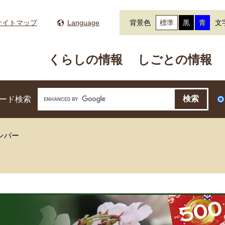
サイトマップ
Language
背景色
標準
黒
青
文
くらしの情報
しごとの情報
ード検索
ンバー