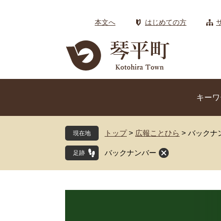
ペ
メ
ー
ニ
本文へ
はじめての方
ジ
ュ
の
ー
先
を
頭
飛
で
ば
す
し
キーワ
。
て
本
文
トップ
>
広報ことひら
>
バックナ
現在地
へ
バックナンバー