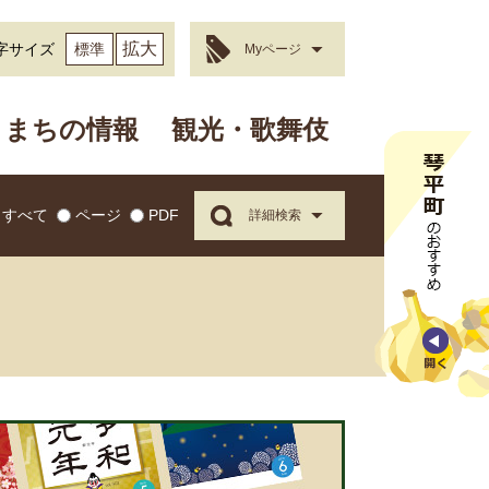
拡大
字サイズ
標準
Myページ
まちの情報
観光・歌舞伎
すべて
ページ
PDF
詳細検索