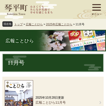
ペ
メ
ー
ニ
ジ
ュ
の
ー
先
を
現在地
トップ
>
広報ことひら
>
2025年広報ことひら
>
11月号
頭
飛
で
ば
す
し
広報ことひら
。
て
本
文
本
へ
文
11月号
2025年10月28日更新
広報ことひら11月号