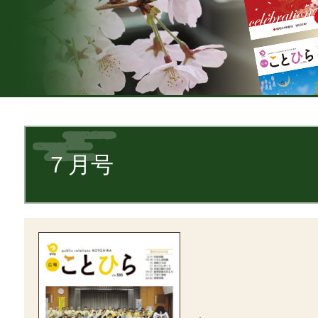
本
文
７月号