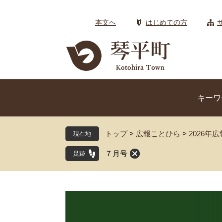
ペ
メ
ー
ニ
本文へ
はじめての方
ジ
ュ
の
ー
先
を
頭
飛
で
ば
す
し
キーワ
。
て
本
文
トップ
>
広報ことひら
>
2026年
現在地
へ
７月号