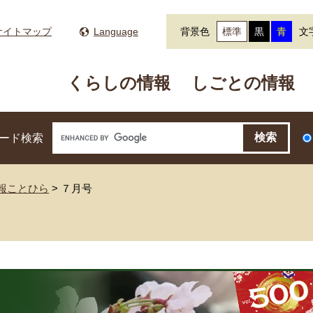
サイトマップ
Language
背景色
標準
黒
青
文
くらしの情報
しごとの情報
ード検索
広報ことひら
>
７月号