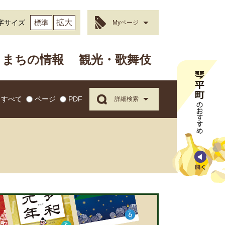
拡大
字サイズ
標準
Myページ
まちの情報
観光・歌舞伎
すべて
ページ
PDF
詳細検索