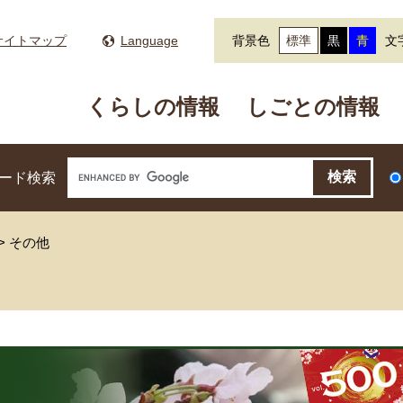
サイトマップ
Language
背景色
標準
黒
青
文
くらしの情報
しごとの情報
ード検索
>
その他