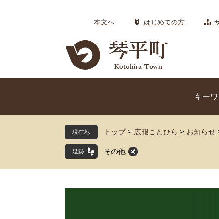
ペ
メ
ー
ニ
本文へ
はじめての方
ジ
ュ
の
ー
先
を
頭
飛
で
ば
す
し
キーワ
。
て
本
文
トップ
>
広報ことひら
>
お知らせ
現在地
へ
その他