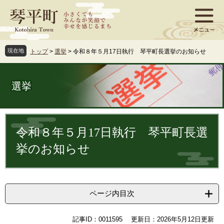
ペ
メ
ー
ニ
ジ
ュ
の
ー
先
を
現在地
トップ
>
選挙
>
令和８年５月17日執行 琴平町長選挙のお知らせ
頭
飛
で
ば
す
し
選挙
。
て
本
文
本
へ
文
令和８年５月17日執行 琴平町長選
挙のお知らせ
ページ内目次
記事ID：0011595
更新日：2026年5月12日更新