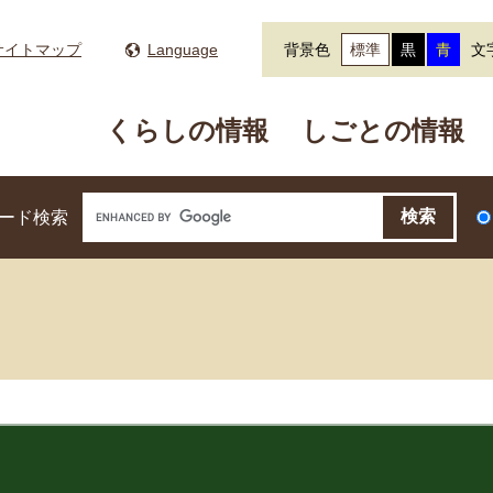
サイトマップ
Language
背景色
標準
黒
青
文
くらしの情報
しごとの情報
ード検索