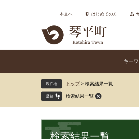
ペ
メ
ー
ニ
本文へ
はじめての方
ジ
ュ
の
ー
先
を
頭
飛
で
ば
す
し
キーワ
。
て
本
文
トップ
>
検索結果一覧
現在地
へ
検索結果一覧
本
文
検索結果一覧