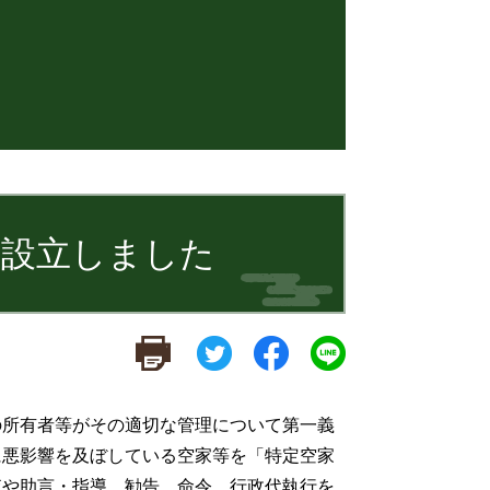
を設立しました
所有者等がその適切な管理について第一義
に悪影響を及ぼしている空家等を「特定空家
査や助言・指導、勧告、命令、行政代執行を