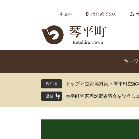
ペ
メ
ー
ニ
本文へ
はじめての方
ジ
ュ
の
ー
先
を
頭
飛
で
ば
す
し
キーワ
。
て
本
文
トップ
>
空家等対策
>
琴平町空家
現在地
へ
琴平町空家等対策協議会を設立し