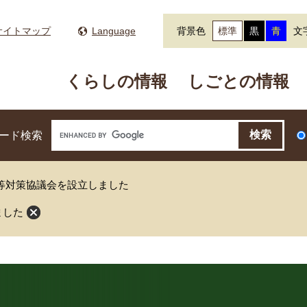
サイトマップ
Language
背景色
標準
黒
青
文
くらしの情報
しごとの情報
ード検索
等対策協議会を設立しました
ました