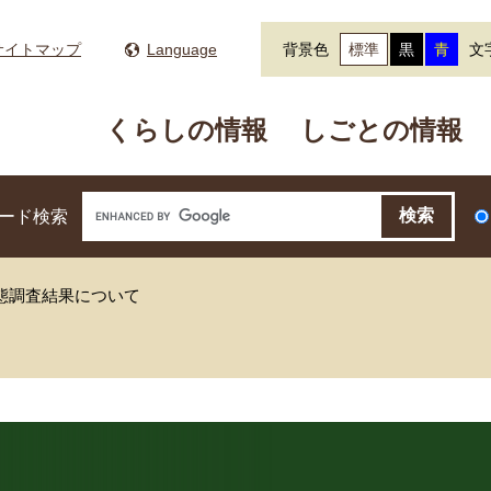
サイトマップ
Language
背景色
標準
黒
青
文
くらしの情報
しごとの情報
ード検索
態調査結果について