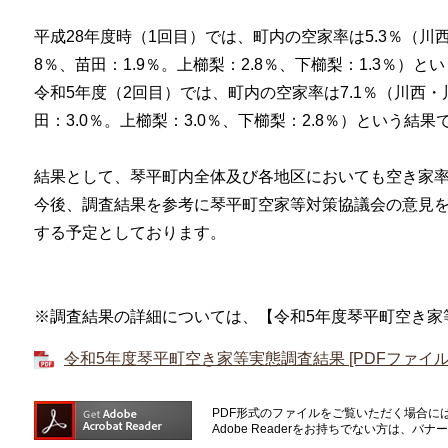
平成28年度時（1回目）では、町内の空家率は5.3％（川西・
8％、苗田：1.9％。上櫛梨：2.8％、下櫛梨：1.3％）と
令和5年度（2回目）では、町内の空家率は7.1％（川西・川東
田：3.0％。上櫛梨：3.0％、下櫛梨：2.8％）という結果
結果として、琴平町内全体及び各地区においても空き家
今後、調査結果を参考に琴平町空家等対策協議会の意見
する予定としております。
※調査結果の詳細については、【令和5年度琴平町空き家
令和5年度琴平町空き家等実態調査結果 [PDFファイル／
PDF形式のファイルをご覧いただく場合には、A
Adobe Readerをお持ちでない方は、