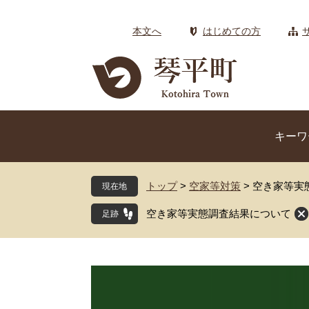
ペ
メ
ー
ニ
本文へ
はじめての方
ジ
ュ
の
ー
先
を
頭
飛
で
ば
す
し
キーワ
。
て
本
文
トップ
>
空家等対策
>
空き家等実
現在地
へ
空き家等実態調査結果について