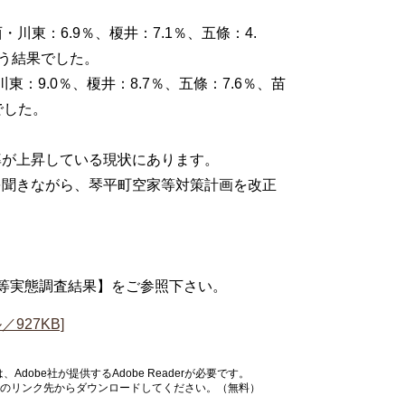
川東：6.9％、榎井：7.1％、五條：4.
いう結果でした。
：9.0％、榎井：8.7％、五條：7.6％、苗
でした。
率が上昇している現状にあります。
を聞きながら、琴平町空家等対策計画を改正
等実態調査結果】をご参照下さい。
927KB]
dobe社が提供するAdobe Readerが必要です。
バナーのリンク先からダウンロードしてください。（無料）