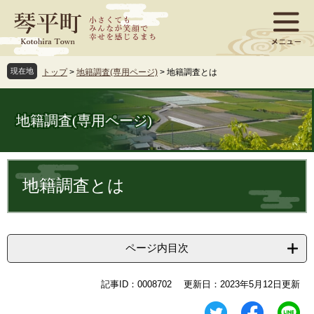
ペ
メ
ー
ニ
ジ
ュ
の
ー
先
を
現在地
トップ
>
地籍調査(専用ページ)
>
地籍調査とは
頭
飛
で
ば
す
し
地籍調査(専用ページ)
。
て
本
文
本
へ
文
地籍調査とは
ページ内目次
記事ID：0008702
更新日：2023年5月12日更新