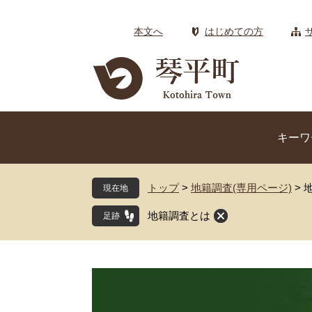
ペ
メ
ー
ニ
本文へ
はじめての方
ジ
ュ
の
ー
先
を
頭
飛
で
ば
す
し
キーワ
。
て
本
文
トップ
>
地籍調査(専用ページ)
>
現在地
へ
地籍調査とは