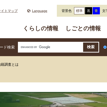
サイトマップ
Language
背景色
標準
黒
青
文
くらしの情報
しごとの情報
ード検索
地籍調査とは