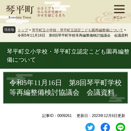
ペ
メ
ー
ニ
ジ
ュ
の
ー
先
を
現在地
トップ
>
琴平町立小学校・琴平町立認定こども園再編整備について
>
頭
飛
令和5年11月16日 第8回琴平町学校等再編整備検討協議会 会議資料
で
ば
す
し
琴平町立小学校・琴平町立認定こども園再編整
。
て
本
備について
文
へ
本
文
令和5年11月16日 第8回琴平町学校
等再編整備検討協議会 会議資料
記事ID：0009261
更新日：2023年12月6日更新