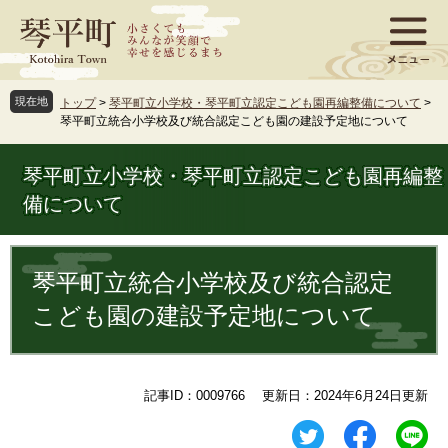
ペ
メ
ー
ニ
ジ
ュ
の
ー
先
を
現在地
トップ
>
琴平町立小学校・琴平町立認定こども園再編整備について
>
頭
飛
琴平町立統合小学校及び統合認定こども園の建設予定地について
で
ば
す
し
琴平町立小学校・琴平町立認定こども園再編整
。
て
本
備について
文
へ
本
文
琴平町立統合小学校及び統合認定
こども園の建設予定地について
記事ID：0009766
更新日：2024年6月24日更新