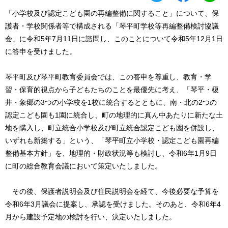
「小学校及び認定こども園の再編整備に関すること」について、保
護者・学校関係者等で構成される「琴平町学校等再編整備検討協議
会」に令和5年7月11日に諮問し、このことについて令和5年12月1日
に答申を受けました。
琴平町及び琴平町教育委員会では、この答申を尊重し、教育・学
習・保育的視点から子どもたちのことを最優先に考え、「琴平・榎
井・象郷の3つの小学校を1校に統合するとともに、南・北の2つの
認定こども園も1園に統合し、町の地理的に真ん中あたりに新たな土
地を購入し、町立統合小学校及び町立統合認定こども園を併設し、
いずれも新築する」という、「琴平町立小学校・認定こども園再編
整備基本方針」を、地理的・財政状況等も検討し、令和6年1月9日
に町の総合教育会議において策定いたしました。
その後、保護者説明会及び住民説明会を経て、今後必要な予算を
令和6年3月議会に提案し、承認を受けました。そのあと、令和6年4
月から建設予定地の検討を行い、決定いたしました。