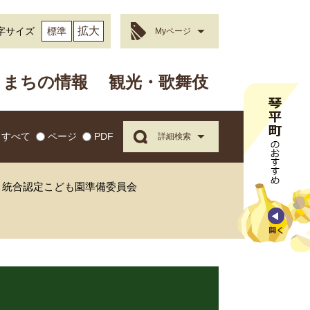
拡大
字サイズ
標準
Myページ
まちの情報
観光・歌舞伎
すべて
ページ
PDF
詳細検索
・統合認定こども園準備委員会