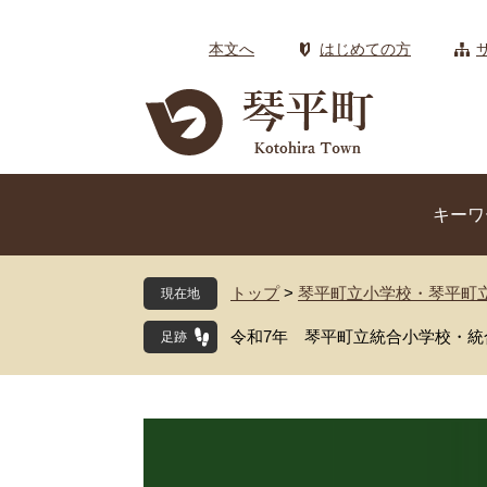
ペ
メ
ー
ニ
本文へ
はじめての方
ジ
ュ
の
ー
先
を
頭
飛
で
ば
す
し
キーワ
。
て
本
文
トップ
>
琴平町立小学校・琴平町
現在地
へ
令和7年 琴平町立統合小学校・統