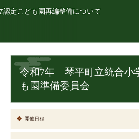
立認定こども園再編整備について
本
文
令和7年 琴平町立統合小
も園準備委員会
開催日程