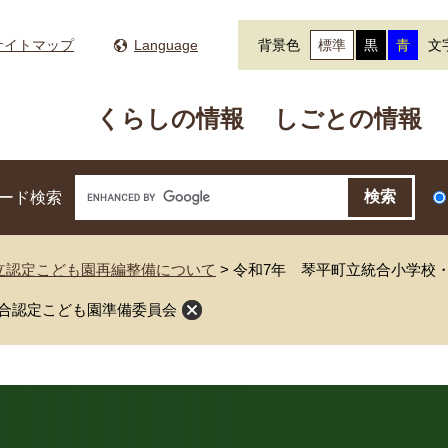
サイトマップ
Language
背景色
標準
黒
青
文
くらしの情報
しごとの情報
ード検索
立認定こども園再編整備について
>
令和7年 琴平町立統合小学校
合認定こども園準備委員会