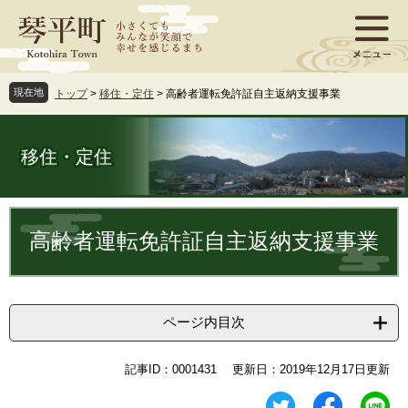
ペ
メ
ー
ニ
ジ
ュ
の
ー
先
を
現在地
トップ
>
移住・定住
>
高齢者運転免許証自主返納支援事業
頭
飛
で
ば
す
し
移住・定住
。
て
本
文
本
へ
文
高齢者運転免許証自主返納支援事業
ページ内目次
記事ID：0001431
更新日：2019年12月17日更新