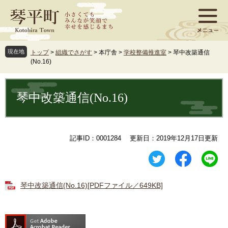
ペ
メ
ー
ニ
ジ
ュ
の
ー
先
を
現在地
トップ
>
組織でさがす
>
本庁舎
>
学校整備推進室
>
琴中改築通信
頭
飛
(No.16)
で
ば
す
し
本
。
て
文
琴中改築通信(No.16)
本
文
へ
記事ID：0001284
更新日：2019年12月17日更新
琴中改築通信(No.16)[PDFファイル／649KB]