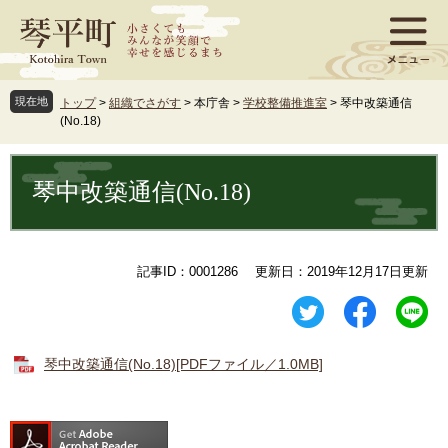
ペ
メ
ー
ニ
ジ
ュ
の
ー
先
を
現在地
トップ
>
組織でさがす
>
本庁舎
>
学校整備推進室
>
琴中改築通信
頭
飛
(No.18)
で
ば
す
し
本
。
て
文
琴中改築通信(No.18)
本
文
へ
記事ID：0001286
更新日：2019年12月17日更新
琴中改築通信(No.18)[PDFファイル／1.0MB]​