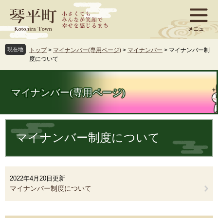
ペ
メ
ー
ニ
ジ
ュ
の
ー
先
を
現在地
トップ
>
マイナンバー(専用ページ)
>
マイナンバー
>
マイナンバー制
頭
飛
度について
で
ば
す
し
。
て
マイナンバー(専用ページ)
本
文
へ
本
文
マイナンバー制度について
2022年4月20日更新
マイナンバー制度について