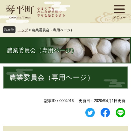
ペ
メ
ー
ニ
ジ
ュ
の
ー
先
を
現在地
トップ
>
農業委員会（専用ページ）
頭
飛
で
ば
す
し
農業委員会（専用ページ）
。
て
本
文
本
へ
文
農業委員会（専用ページ）
記事ID：0004916
更新日：2020年4月1日更新