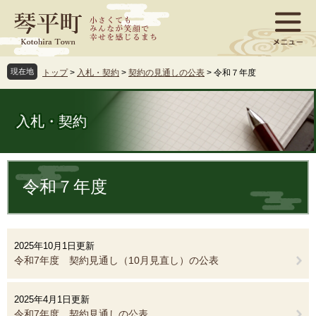
ペ
メ
ー
ニ
ジ
ュ
の
ー
先
を
現在地
トップ
>
入札・契約
>
契約の見通しの公表
>
令和７年度
頭
飛
で
ば
す
し
入札・契約
。
て
本
文
本
へ
文
令和７年度
2025年10月1日更新
令和7年度 契約見通し（10月見直し）の公表
2025年4月1日更新
令和7年度 契約見通しの公表