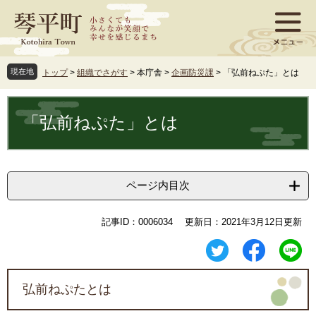
ペ
メ
ー
ニ
ジ
ュ
の
ー
先
を
現在地
トップ
>
組織でさがす
>
本庁舎
>
企画防災課
>
「弘前ねぷた」とは
頭
飛
で
ば
本
す
し
文
「弘前ねぷた」とは
。
て
本
文
へ
ページ内目次
記事ID：0006034
更新日：2021年3月12日更新
弘前ねぷたとは