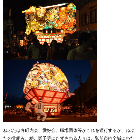
ねぷたは各町内会、愛好会、職場団体等がこれを運行するが、ねぷ
たの骨組み、絵、囃子等にたずさわる人々は、弘前市内全域にわた