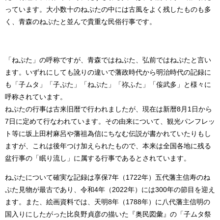
っています。大小数十のねぷたの中には古風をよく残したものも多
く、青森のねぶたと並んで貴重な民俗行事です。
「ねぷた」の呼称ですが、青森ではねぶた、弘前ではねぷたと言い
ます。いずれにしても訛りの違いで藩政時代から明治時代の記録に
も「子ムタ」「子ぷた」「ねぷた」「祢ふた」「侫武多」と様々に
呼称されています。
ねぷたの行事は古来旧暦で行われましたが、現在は新暦8月1日から
7日に定めて行なわれています。その由来について、観光パンフレッ
ト等に坂上田村麻呂や藩祖為信にちなむ伝説が書かれていたりもし
ますが、これは後年つけ加えられたもので、本来は全国各地に残る
盆行事の「眠り流し」に属する行事であるとされています。
ねぷたについて確実な記録は享保7年（1722年）五代藩主信寿のね
ぷた見物が最古であり、令和4年（2022年）には300年の節目を迎え
ます。また、絵画資料では、天明8年（1788年）に八代藩主信明の
国入りにしたがった比良野貞彦の描いた『奥民図彙』の「子ムタ祭