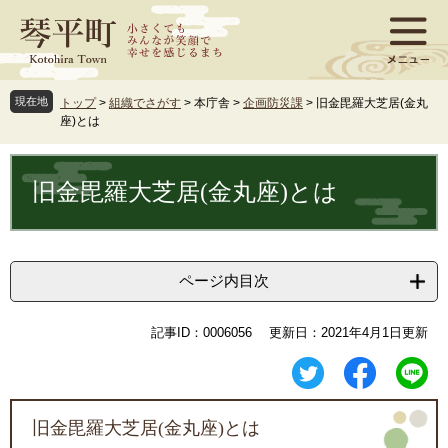
ペ
メ
ー
ニ
ジ
ュ
の
ー
先
を
現在地
トップ
>
組織でさがす
>
本庁舎
>
企画防災課
>
旧金毘羅大芝居(金丸
頭
飛
座)とは
で
ば
す
し
本
。
て
文
旧金毘羅大芝居(金丸座)とは
本
文
へ
ページ内目次
記事ID：0006056
更新日：2021年4月1日更新
旧金毘羅大芝居(金丸座)とは