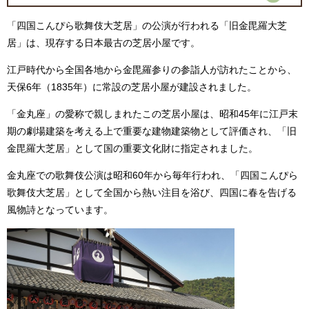
「四国こんぴら歌舞伎大芝居」の公演が行われる「旧金毘羅大芝
居」は、現存する日本最古の芝居小屋です。
江戸時代から全国各地から金毘羅参りの参詣人が訪れたことから、
天保6年（1835年）に常設の芝居小屋が建設されました。
「金丸座」の愛称で親しまれたこの芝居小屋は、昭和45年に江戸末
期の劇場建築を考える上で重要な建物建築物として評価され、「旧
金毘羅大芝居」として国の重要文化財に指定されました。
金丸座での歌舞伎公演は昭和60年から毎年行われ、「四国こんぴら
歌舞伎大芝居」として全国から熱い注目を浴び、四国に春を告げる
風物詩となっています。