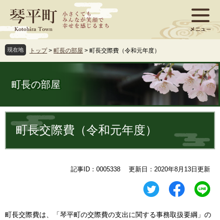
ペ
メ
ー
ニ
ジ
ュ
の
ー
先
を
現在地
トップ
>
町長の部屋
>
町長交際費（令和元年度）
頭
飛
で
ば
す
し
町長の部屋
。
て
本
文
本
へ
文
町長交際費（令和元年度）
記事ID：0005338
更新日：2020年8月13日更新
町長交際費は、「琴平町の交際費の支出に関する事務取扱要綱」の