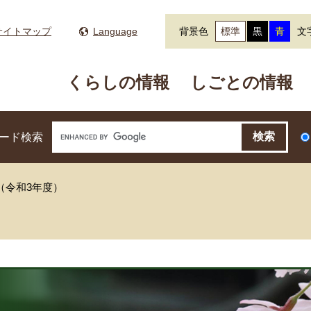
サイトマップ
Language
背景色
標準
黒
青
文
くらしの情報
しごとの情報
ード検索
（令和3年度）