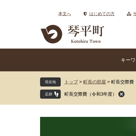
ペ
メ
ー
ニ
本文へ
はじめての方
ジ
ュ
の
ー
先
を
頭
飛
で
ば
す
し
キーワ
。
て
本
文
トップ
>
町長の部屋
>
町長交際費
現在地
へ
町長交際費（令和3年度）