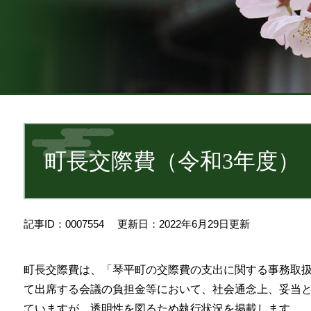
本
文
町長交際費（令和3年度）
記事ID：0007554
更新日：2022年6月29日更新
町長交際費は、「琴平町の交際費の支出に関する事務取
て出席する会議の負担金等において、社会通念上、妥当
ていますが、透明性を図るため執行状況を掲載します。