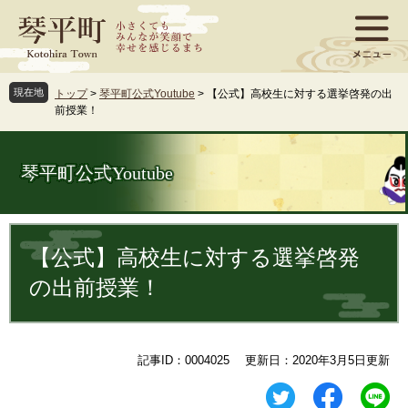
ペ
メ
ー
ニ
ジ
ュ
の
ー
先
を
現在地
トップ
>
琴平町公式Youtube
>
【公式】高校生に対する選挙啓発の出
頭
飛
前授業！
で
ば
す
し
。
て
琴平町公式Youtube
本
文
へ
本
文
【公式】高校生に対する選挙啓発
の出前授業！
記事ID：0004025
更新日：2020年3月5日更新