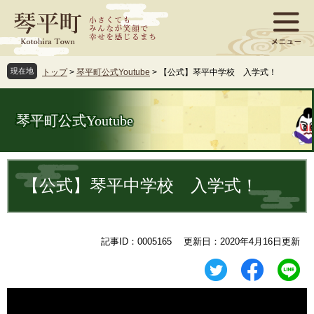
ペ
メ
ー
ニ
ジ
ュ
の
ー
先
を
現在地
トップ
>
琴平町公式Youtube
>
【公式】琴平中学校 入学式！
頭
飛
で
ば
す
し
琴平町公式Youtube
。
て
本
文
本
へ
文
【公式】琴平中学校 入学式！
記事ID：0005165
更新日：2020年4月16日更新