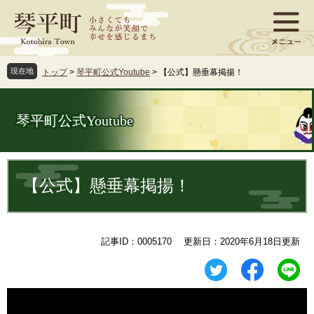
ペ
メ
ー
ニ
ジ
ュ
の
ー
先
を
現在地
トップ
>
琴平町公式Youtube
>
【公式】懸垂幕掲揚！
頭
飛
で
ば
す
し
琴平町公式Youtube
。
て
本
文
本
へ
文
【公式】懸垂幕掲揚！
記事ID：0005170
更新日：2020年6月18日更新