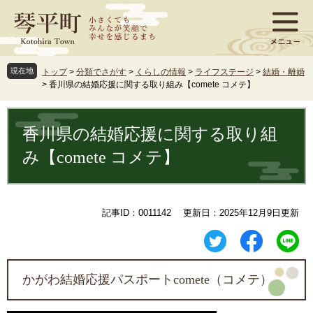
ペ
メ
ー
ニ
ジ
ュ
の
ー
先
を
現在地
トップ
>
分類でさがす
>
くらしの情報
>
ライフステージ
>
結婚・離婚
頭
飛
>
香川県の結婚応援に関する取り組み【comete コメテ】
で
ば
す
し
本
。
て
文
香川県の結婚応援に関する取り組
本
文
み【comete コメテ】
へ
記事ID：0011142
更新日：2025年12月9日更新
かがわ結婚応援パスポートcomete（コメテ）