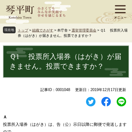
ペ
メ
ー
ニ
ジ
ュ
の
ー
先
を
現在地
トップ
>
組織でさがす
>
本庁舎
>
選挙管理委員会
>
Ｑ1 投票所入場
頭
飛
券（はがき）が届きません。投票できますか？
で
ば
す
し
本
。
て
文
Ｑ1 投票所入場券（はがき）が届
本
文
きません。投票できますか？
へ
記事ID：0001048
更新日：2019年12月17日更新
Ａ
投票所入場券（はがき）は、告（公）示日以降に郵便で発送します
ので、