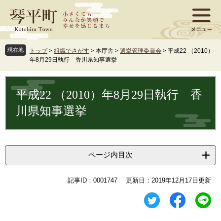
ペ
メ
ー
ニ
ジ
ュ
の
ー
先
を
現在地
トップ
>
組織でさがす
>
本庁舎
>
選挙管理委員会
>
平成22 （2010）
頭
飛
年8月29日執行 香川県知事選挙
で
ば
す
し
本
。
て
文
平成22 （2010）年8月29日執行 香
本
文
川県知事選挙
へ
ページ内目次
記事ID：0001747
更新日：2019年12月17日更新