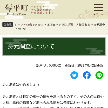
ペ
メ
ー
ニ
ジ
ュ
の
ー
先
を
現在地
トップ
>
組織でさがす
>
本庁舎
>
企画防災課 人権同和室
>
身元調査
頭
飛
について
で
ば
す
し
本
。
て
文
身元調査について
本
文
へ
記事ID：0006802
更新日：2021年8月2日更新
身元調査はやめましょう
身元調査とは特定の相手の情報を調べるものです。その人の出自や
人柄、親族の職業など調べられる情報は多岐にわたります。