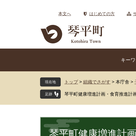
ペ
メ
ー
ニ
本文へ
はじめての方
ジ
ュ
の
ー
先
を
頭
飛
で
ば
す
し
キーワ
。
て
本
文
トップ
>
組織でさがす
>
本庁舎
>
現在地
へ
琴平町健康増進計画・食育推進計
本
文
琴平町健康増進計