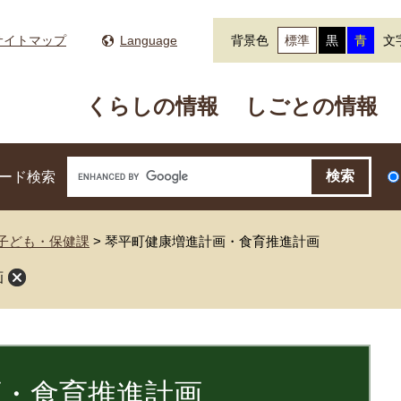
サイトマップ
Language
背景色
標準
黒
青
文
くらしの情報
しごとの情報
ード検索
子ども・保健課
>
琴平町健康増進計画・食育推進計画
画
画・食育推進計画