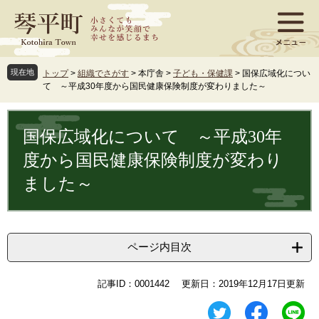
ペ
メ
ー
ニ
ジ
ュ
の
ー
先
を
現在地
トップ
>
組織でさがす
>
本庁舎
>
子ども・保健課
>
国保広域化につい
頭
飛
て ～平成30年度から国民健康保険制度が変わりました～
で
ば
す
し
本
。
て
文
国保広域化について ～平成30年
本
文
度から国民健康保険制度が変わり
へ
ました～
ページ内目次
記事ID：0001442
更新日：2019年12月17日更新