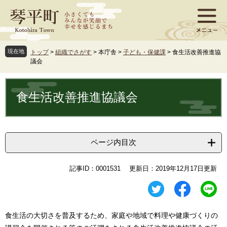
ペ
メ
ー
ニ
ジ
ュ
の
ー
先
を
現在地
トップ
>
組織でさがす
>
本庁舎
>
子ども・保健課
>
食生活改善推進協
頭
飛
議会
で
ば
す
し
本
。
て
文
食生活改善推進協議会
本
文
へ
ページ内目次
記事ID：0001531
更新日：2019年12月17日更新
食生活の大切さを普及するため、家庭や地域で料理や健康づくりの