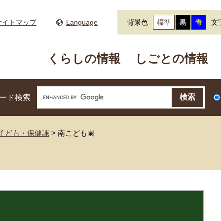
サイトマップ
Language
背景色
標準
黒
青
文
くらしの情報
しごとの情報
ード検索
子ども・保健課
>
南こども園