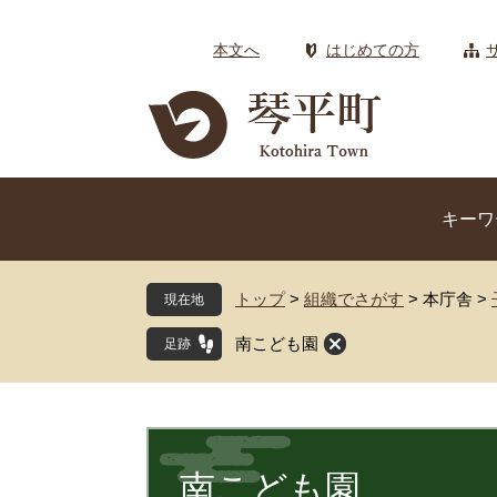
ペ
メ
ー
ニ
本文へ
はじめての方
ジ
ュ
の
ー
先
を
頭
飛
で
ば
す
し
キーワ
。
て
本
文
トップ
>
組織でさがす
>
本庁舎
>
現在地
へ
南こども園
本
文
南こども園