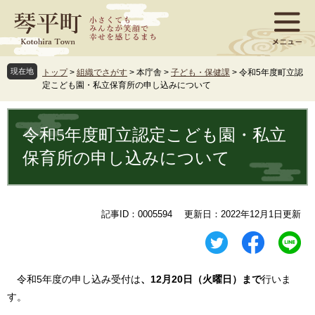
ペ
メ
ー
ニ
ジ
ュ
の
ー
先
を
現在地
トップ
>
組織でさがす
>
本庁舎
>
子ども・保健課
>
令和5年度町立認
頭
飛
定こども園・私立保育所の申し込みについて
で
ば
す
し
本
。
て
文
令和5年度町立認定こども園・私立
本
文
保育所の申し込みについて
へ
記事ID：0005594
更新日：2022年12月1日更新
令和5年度の申し込み受付は
、12月20日（火曜日）まで
行いま
す。